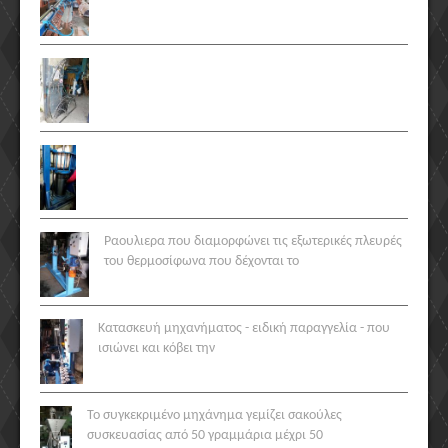
Ραουλιερα που διαμορφώνει τις εξωτερικές πλευρές
του θερμοσίφωνα που δέχονται το
Κατασκευή μηχανήματος - ειδική παραγγελία - που
ισιώνει και κόβει την
Το συγκεκριμένο μηχάνημα γεμίζει σακούλες
συσκευασίας από 50 γραμμάρια μέχρι 50